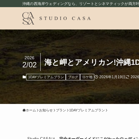
沖縄の西海岸ウェディングなら、リゾートとシネマティックが両方叶うst
2026
海と岬とアメリカン!沖縄1
2/02
2026年1月19日
202
1DAYプレミアムプラン
ブログ
ロケ地
ホーム
お知らせ
プラン
1DAYプレミアムプラン
Studio CASAは、
完全オーダーメイドにこだわったウェディ