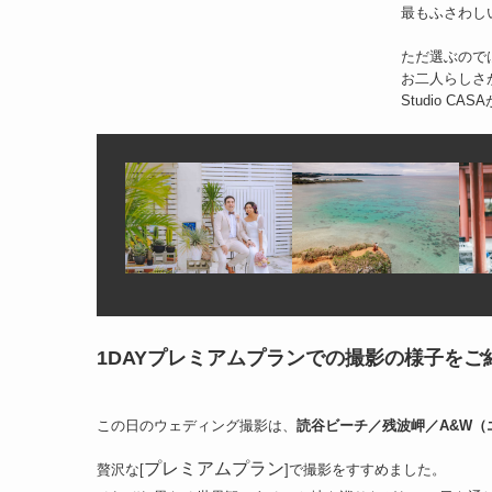
最もふさわし
ただ選ぶので
お二人らしさ
Studio 
1DAYプレミアムプランでの撮影の様子をご
この日のウェディング撮影は、
読谷ビーチ／残波岬／A&W（
プレミアムプラン
贅沢な[
]で撮影をすすめました。