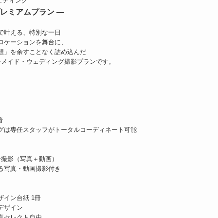
ェディング
 プレミアムプラン ―
で叶える、特別な一日
ロケーションを舞台に、
想」を余すことなく詰め込んだ
ダーメイド・ウェディング撮影プランです。
着
グは専任スタッフがトータルコーディネート可能
ン撮影（写真＋動画）
る写真・動画撮影付き
ザイン台紙 1冊
デザイン
真セレクト自由