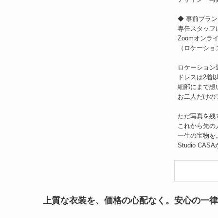
◆ 事前プラ
専任スタッフ
Zoomオンラ
（ロケーショ
ロケーション
ドレスは2着
細部にまで想
お二人だけの
ただ写真を残
これから先の
一生の宝物を
Studio 
上質な衣装を、価格の心配なく。安心の一律