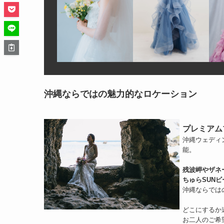
沖縄ならではの魅力的なロケーション
プレミアム
沖縄ウェディ
能。
残波岬やザネ
ちゅらSUN
沖縄ならでは
どこにするか
お二人のご希