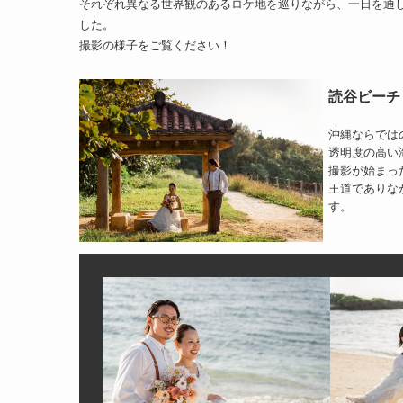
それぞれ異なる世界観のあるロケ地を巡りながら、一日を通
した。
撮影の様子をご覧ください！
読谷ビーチ
沖縄ならでは
透明度の高い
撮影が始まっ
王道でありな
す。