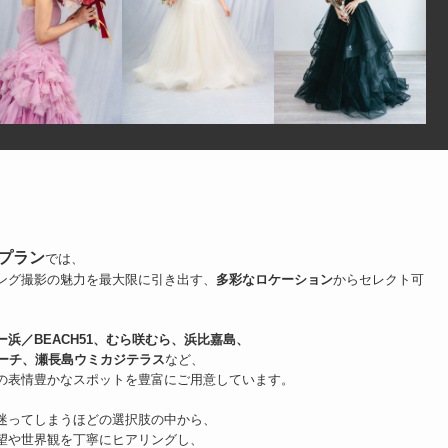
プラン
では、
ング撮影の魅力を最大限に引き出す、
多彩なロケーション
からセレクト可
ー浜／BEACH51、むら咲むら、浜比嘉島、
ビーチ、瀬長島ウミカジテラス
など、
の表情豊かなスポットを豊富にご用意しています。
迷ってしまうほどの選択肢の中から、
望や世界観を丁寧にヒアリングし、