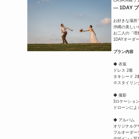
CASA沖縄ウ
― 1DAY
お好きな場所
沖縄の美しい
お二人の「理
1DAYオー
プラン内容
◆ 衣装
ドレス 2着
タキシード 2
※スタイリン
◆ 撮影
3ロケーショ
ドローンによ
◆ アルバム
オリジナルデ
フルオーダー
デザイン・写