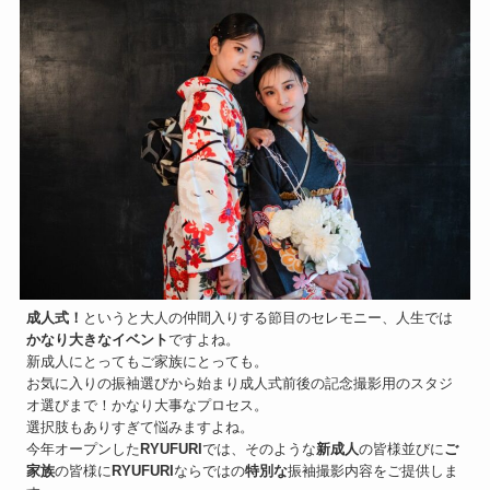
成人式！
というと大人の仲間入りする節目のセレモニー、人生では
かなり大きなイベント
ですよね。
新成人にとってもご家族にとっても。
お気に入りの振袖選びから始まり成人式前後の記念撮影用のスタジ
オ選びまで！かなり大事なプロセス。
選択肢もありすぎて悩みますよね。
今年オープンした
RYUFURI
では、そのような
新成人
の皆様並びに
ご
家族
の皆様に
RYUFURI
ならではの
特別な
振袖撮影内容をご提供しま