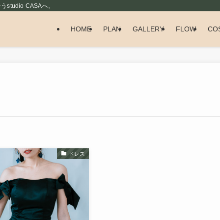
udio CASAへ。
HOME
PLAN
GALLERY
FLOW
CO
ドレス