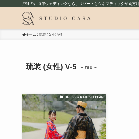
沖縄の西海岸ウェディングなら、リゾートとシネマティックが両方叶うst
ホーム
琉装 (女性) V-5
琉装 (女性) V-5
– tag –
DRESS & KIMONO PLAN