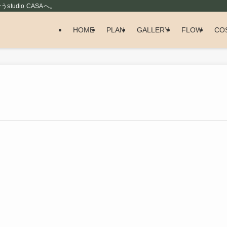
udio CASAへ。
HOME
PLAN
GALLERY
FLOW
CO