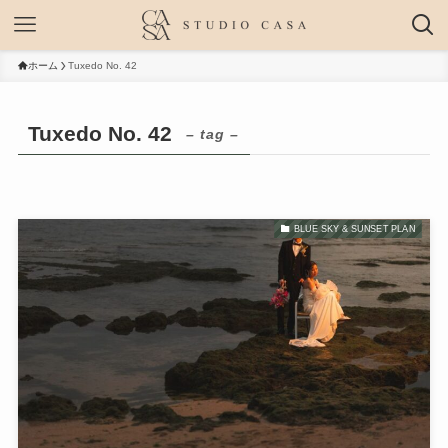
ホーム
Tuxedo No. 42
Tuxedo No. 42
– tag –
BLUE SKY & SUNSET PLAN