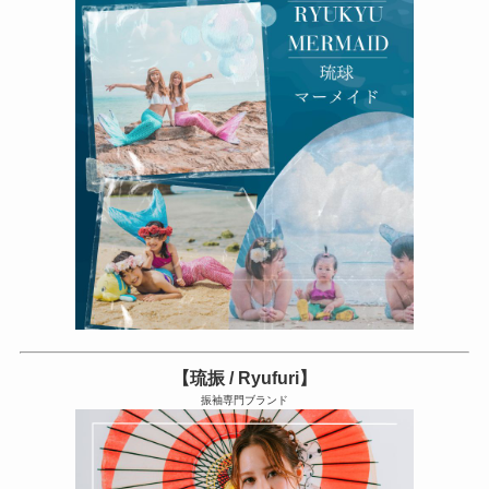
【琉振 / Ryufuri】
振袖専門ブランド